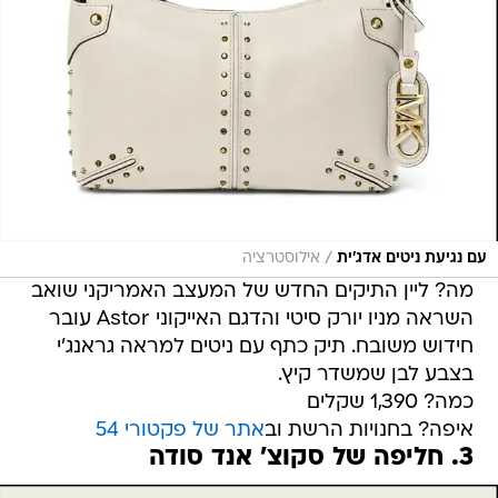
/
עם נגיעת ניטים אדג'ית
אילוסטרציה
מה? ליין התיקים החדש של המעצב האמריקני שואב
השראה מניו יורק סיטי והדגם האייקוני Astor עובר
חידוש משובח. תיק כתף עם ניטים למראה גראנג'י
בצבע לבן שמשדר קיץ.
כמה? 1,390 שקלים
איפה? בחנויות הרשת וב
אתר של פקטורי 54
3. חליפה של סקוצ' אנד סודה