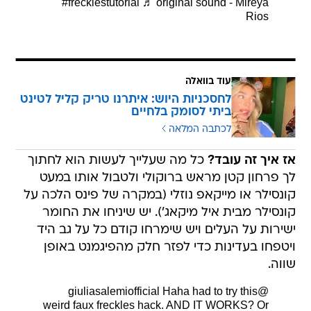
#frecklestutorial
♬ original sound - Mireya
Rios
עוד בוואלה
לחסכניות היוש: איתרנו טריק קליל לטינט
ביתי לסומק בלחיים
לכתבה המלאה
אז איך זה עובד?
כל מה שעלייך לעשות הוא לחתוך
לך פרחון קטן מראש ברוקולי ולטבול אותו במעט
קונסילר או מייקאפ נוזלי (במקרה של פינס הלכה על
קונסילר מבית איל מיקאג'). יש שיניחו את החומר
ישירות על העלים ויש שימרחו קודם כל על גב היד
ויטפחו בעדינות כדי לפזר חלק מהפיגמנט באופן
שווה.
Haha had to try this
@giuliasalemiofficial
weird faux freckles hack. AND IT WORKS? Or