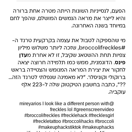
הפעם, לנסייניות השונות הייתה מטרה אחת ברורה
והיא לייצר את מראה הנמשים המושלם, שהפך לחם
במיוחד בשנה האחרונה.
מי שהספיקה לטבול את עצמה בקרקעית טרנד ה-
#broccolifreckles, שזכה ליותר משלוש מיליון
צפיות תחת ההשטאג שקיבל, זו לא אחרת מ
עדן
פינס
. הדוגמנית, ממש כמו תלמידה חרוצה יצאה
לחקור את יצירת המראה המנומש והצטיידה בראש
ברוקולי וקוניסלר. "לא מאמינה שנפלתי לטרנד הזה…
??", כתבה בחשבון הטיקטוק שלה ל-223 אלף
עוקביה.
I look like a different person with
@mireyarios
freckles lol
#greenscreenvideo
#broccolifreckles
#frecklehack
#frecklesgirl
#freckletattoo
#broccolihacks
#broccoli
#makeuphackstiktok
#makeuphacks