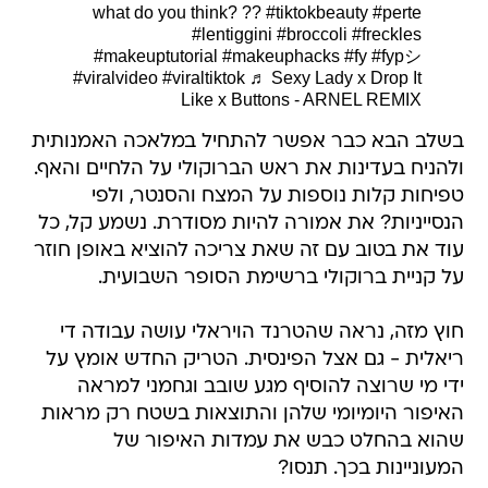
what do you think? ??
#tiktokbeauty
#perte
#lentiggini
#broccoli
#freckles
#makeuptutorial
#makeuphacks
#fy
#fypシ
#viralvideo
#viraltiktok
♬ Sexy Lady x Drop It
Like x Buttons - ARNEL REMIX
בשלב הבא כבר אפשר להתחיל במלאכה האמנותית
ולהניח בעדינות את ראש הברוקולי על הלחיים והאף.
טפיחות קלות נוספות על המצח והסנטר, ולפי
הנסייניות? את אמורה להיות מסודרת. נשמע קל, כל
עוד את בטוב עם זה שאת צריכה להוציא באופן חוזר
על קניית ברוקולי ברשימת הסופר השבועית.
חוץ מזה, נראה שהטרנד הויראלי עושה עבודה די
ריאלית - גם אצל הפינסית. הטריק החדש אומץ על
ידי מי שרוצה להוסיף מגע שובב וגחמני למראה
האיפור היומיומי שלהן והתוצאות בשטח רק מראות
שהוא בהחלט כבש את עמדות האיפור של
המעוניינות בכך. תנסו?