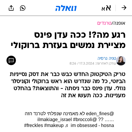
אופנה
/
טרנדים
רגע מה?! ככה עדן פינס
מציירת נמשים בעזרת ברוקולי
טניה גרסיה
עודכן לאחרונה: 17.3.2024 / 8:26
טריק הטיקטוק החדש כבש כבר את דסק נסייניות
הביוטי, כל מה שנדרש הוא ראש ברוקולי וקוניסלר
נוזלי. עדן פינס כבר ניסתה - והתוצאות? בהחלט
מעניינות. ככה תעשו את זה
@eden_fines
לא מאמינה שנפלתי לטרנד הזה
#broccoli
…… ?? @ilmakiage_israel
#freckles
#makeup
♬ im obsessed - hosna