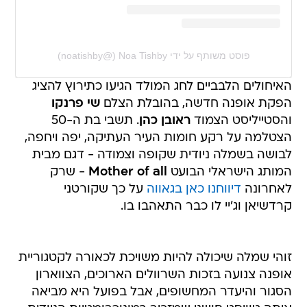
פוסט משותף על ידי ‏‎Noa Tishby‎‏ (@‏‎noatishby‎‏)
האיחולים הלבביים לחג המולד הגיעו כתירוץ להציג
הפקת אופנה חדשה, בהובלת הצלם
שי פרנקו
והסטייליסט הצמוד
ראובן כהן
. תשבי בת ה-50
הצטלמה על רקע חומות העיר העתיקה, יפה ויחפה,
לבושה בשמלה ניודית שקופה וצמודה - דגם מבית
המותג הישראלי הבועט
Mother of all
- שרק
לאחרונה
דיווחנו כאן בגאווה
על כך שקורטני
קרדשיאן וג'יי לו כבר התאהבו בו.
זוהי שמלה שיכולה להיות משויכת לכאורה לקטגוריית
אופנה צנועה בזכות השרוולים הארוכים, הצווארון
הסגור והיעדר המחשופים, אבל בפועל היא מביאה