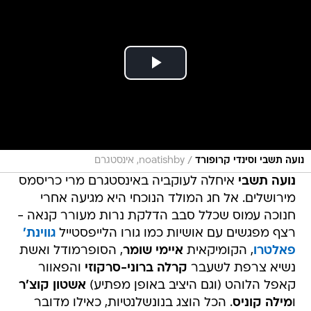
/
נועה תשבי וסינדי קרופורד
noatishby, אינסטגרם
נועה תשבי
איחלה לעוקביה באינסטגרם מרי כריסמס
מירושלים. אל חג המולד הנוכחי היא מגיעה אחרי
חנוכה עמוס שכלל סבב הדלקת נרות מעורר קנאה -
רצף מפגשים עם אושיות כמו גורו הלייפסטייל
גווינת'
פאלטרו
, הקומיקאית
איימי שומר
, הסופרמודל ואשת
נשיא צרפת לשעבר
קרלה ברוני-סרקוזי
והפאוור
קאפל הלוהט (וגם היציב באופן מפתיע)
אשטון קוצ'ר
ו
מילה קוניס
. הכל הוצג בנונשלנטיות, כאילו מדובר