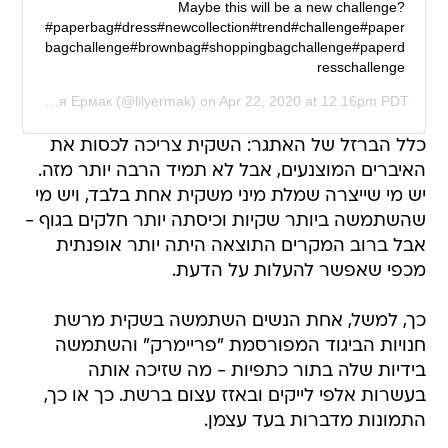
Maybe this will be a new challenge?
#paperbag#dress#newcollection#trend#challenge#paper
bagchallenge#brownbag#shoppingbagchallenge#paperd
resschallenge
d by
Лилия Ермак
(@lilyermak) on
Apr 22, 2020 at 12:16pm PDT
כלל הברזל של האתגר: השקית צריכה לכסות את
האיברים המוצנעים, אבל לא תמיד הרבה יותר מזה.
יש מי שייצרה שמלת מיני משקית אחת בלבד, ויש מי
שהשתמשה ביותר שקיות וכיסתה יותר חלקים בגוף -
אבל ברוב המקרים התוצאה היתה יותר אופנתית
מכפי שאפשר להעלות על הדעת.
כך, למשל, אחת הנשים השתמשה בשקית מרשת
חנויות הביגוד המפורסמת "פריימרק" והשתמשה
בידיות שלה בתור כתפיות - מה שזיכה אותה
בעשרות אלפי לייקים ובאזז עצום ברשת. כך או כך,
התמונות מדברות בעד עצמן.