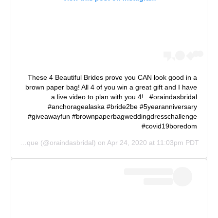
These 4 Beautiful Brides prove you CAN look good in a
brown paper bag! All 4 of you win a great gift and I have
a live video to plan with you 4! . #oraindasbridal
#anchoragealaska #bride2be #5yearanniversary
#giveawayfun #brownpaperbagweddingdresschallenge
#covid19boredom
Orainda's Bridal Boutique
(@oraindasbridal) on
Apr 24, 2020 at 11:03pm PDT