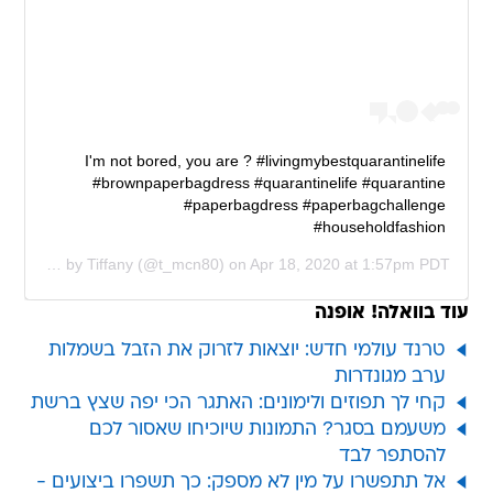
I'm not bored, you are ? #livingmybestquarantinelife
#brownpaperbagdress #quarantinelife #quarantine
#paperbagdress #paperbagchallenge
#householdfashion
A post shared by
Tiffany
(@t_mcn80) on
Apr 18, 2020 at 1:57pm PDT
עוד בוואלה! אופנה
טרנד עולמי חדש: יוצאות לזרוק את הזבל בשמלות
ערב מגונדרות
קחי לך תפוזים ולימונים: האתגר הכי יפה שצץ ברשת
משעמם בסגר? התמונות שיוכיחו שאסור לכם
להסתפר לבד
אל תתפשרו על מין לא מספק: כך תשפרו ביצועים -