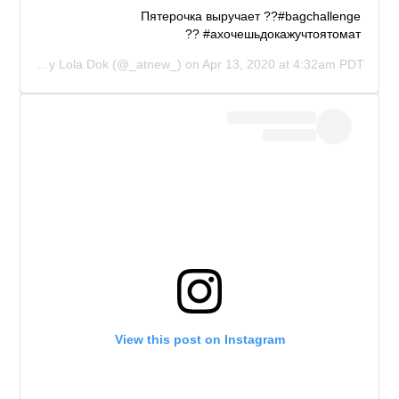
Пятерочка выручает ??#bagchallenge
#ахочешьдокажучтоятомат ??
A post shared by
Lola Dok
(@_atnew_) on
Apr 13, 2020 at 4:32am PDT
View this post on Instagram