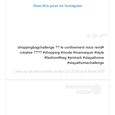
View this post on Instagram
#shoppingbagchallenge ?? le confinement nous rend
créative ???? #shopping #mode #mannequin #style
#fashion#bag #primark #stayathome
#stayathomechallenge
A post shared by @
bblonde006
on
Apr 13, 2020 at 9:46am PDT