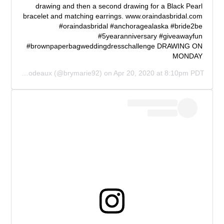
drawing and then a second drawing for a Black Pearl
bracelet and matching earrings. www.oraindasbridal.com
#oraindasbridal #anchoragealaska #bride2be
#5yearanniversary #giveawayfun
#brownpaperbagweddingdresschallenge DRAWING ON
MONDAY
Briana Marie Thibodeaux
(@brymarie92) on
Apr 20, 2020 at 8:10pm PDT