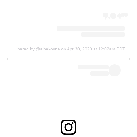
A post shared by @aibekovna
on
Apr 30, 2020 at 12:02am PDT