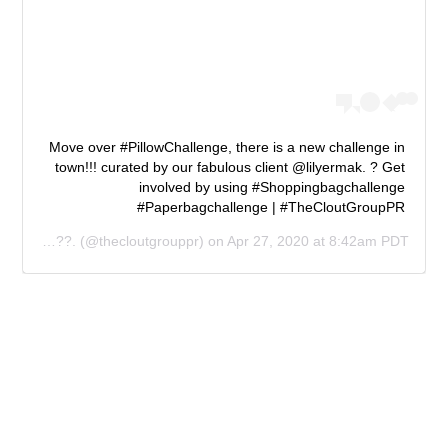
Move over #PillowChallenge, there is a new challenge in
town!!! curated by our fabulous client @lilyermak. ? Get
involved by using #Shoppingbagchallenge
#Paperbagchallenge | #TheCloutGroupPR
??? ????? ?????.
(@thecloutgrouppr) on
Apr 27, 2020 at 8:42am PDT