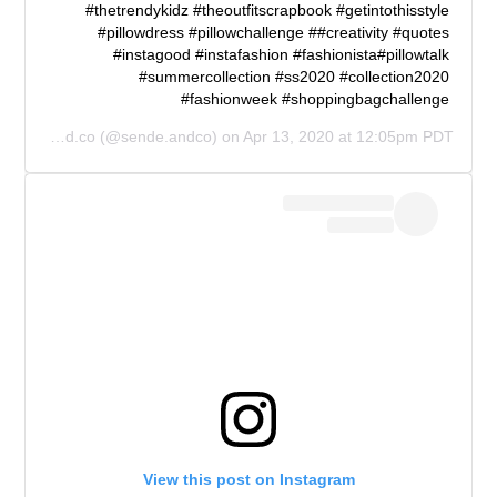
#thetrendykidz #theoutfitscrapbook #getintothisstyle
#pillowdress #pillowchallenge ##creativity #quotes
#instagood #instafashion #fashionista#pillowtalk
#summercollection #ss2020 #collection2020
#fashionweek #shoppingbagchallenge
Sende.and.co
(@sende.andco) on
Apr 13, 2020 at 12:05pm PDT
View this post on Instagram