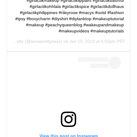
#girlactikmakeup #girlactiklippaint #girlactikbashful
#girlactikohhlala #girlactikspice #girlactikdollhaus
#girlactikphilippines #rileyrose #macys #ootd #fashion
#ipsy #boxycharm #diyshirt #diytanktop #makeuptutorial
#makeup #peachyqueenblog #wakeupandmakeup
#makeupvideos #makeuptutorials
y
Anne Pretty
(@anneprettyness) on
Jan 15, 2019 at 6:02pm PST
View this post on Instagram