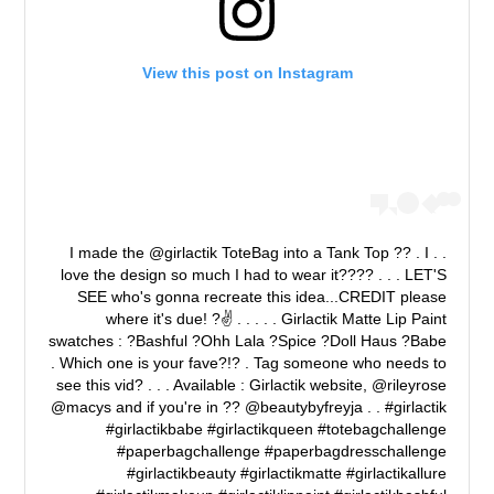
View this post on Instagram
. . I made the @girlactik ToteBag into a Tank Top ?? . I
love the design so much I had to wear it???? . . . LET'S
SEE who's gonna recreate this idea...CREDIT please
where it's due! ?✌️️ . . . . . Girlactik Matte Lip Paint
swatches : ?Bashful ?Ohh Lala ?Spice ?Doll Haus ?Babe
. Which one is your fave?!? . Tag someone who needs to
see this vid? . . . Available : Girlactik website, @rileyrose
@macys and if you're in ?? @beautybyfreyja . . #girlactik
#girlactikbabe #girlactikqueen #totebagchallenge
#paperbagchallenge #paperbagdresschallenge
#girlactikbeauty #girlactikmatte #girlactikallure