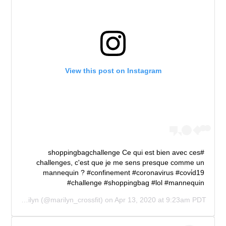
View this post on Instagram
#shoppingbagchallenge Ce qui est bien avec ces
challenges, c'est que je me sens presque comme un
mannequin ? #confinement #coronavirus #covi̇d19
#challenge #shoppingbag #lol #mannequin
ed by
Marilyn
(@marilyn_crossfit) on
Apr 13, 2020 at 9:23am PDT