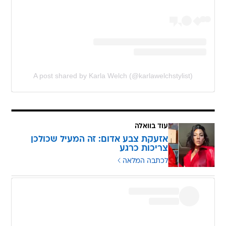
A post shared by Karla Welch (@karlawelchstylist)
עוד בוואלה
אזעקת צבע אדום: זה המעיל שכולכן
צריכות כרגע
לכתבה המלאה