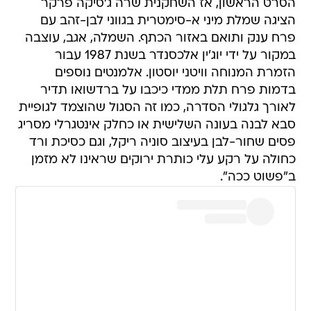
הסרט הראשון, אז השחקנית שרה ג'סיקה פרקר
הציגה שמלת מיני א-סימטרית בגווני לבן-זהב עם
פרח ענק ותואם באזור הכתף. השמלה, אגב, עוצבה
במקור על ידי יוג'ין אלכסנדר בשנת 1987 עבור
הזמרת המנוחה וויטני יוסטון. אלמנטים נוספים
בדמות פרח תלת ממדי כיכבו על ברדשואו תדיר
לאורך גלגולי הסדרה, כמו זה הסגול שהוצמד לגופיית
סבא לבנה בעונה השלישית או כחלק אינטגרלי מסריג
פסים שחור-לבן בעיצוב סוניה ריקל, וגם כסיכת ורד
כחולה על רקע עלי כותרת ירוקים שראינו לא מזמן
ב"פשוט ככה".