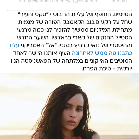
A post shared by Ekaterina Lebedeva (@ekaterina_____katerina)
הטיימינג החופף של עליית הריבוט ל"סקס והעיר"
שחל על רקע סיבוב הקאמבק הפורה של מגמות
מתחילת המילניום ממשיך להזכיר לנו כמה מרגעי
הסטייל החזקים של קארי בראדשו. השער החדש
וההיסטרי של זואי קרביץ במגזין "אל" האמריקני
עליו
כתבנו פה ממש לאחרונה
העיף אותנו היישר לאחד
המוטיבים האייקוניים במלתחה של הפאשניסטה הניו
יורקית - סיכת הפרח.