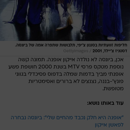
חליפות זוועתיות בסגנון צ'יפי, תלבושות שתפרה אמה של ביונסה.
/
דסטניז צ'יילד, 2001
GettyImages
אכן, ביונסה לא נולדה אייקון אופנה. תמונה קשה
נוספת מטקס פרסי MTV בשנת 2000 חושפת פשע
אופנתי מביך בדמות שמלה בדפוס פסיכדלי בגווני
פונץ'-בננה, נצנצים לא ברורים ואסימטריות
מטופשת.
עוד באותו נושא:
"אופנה היא חלק נכבד מהחיים שלי": ביונסה נבחרה
לפאשן אייקון