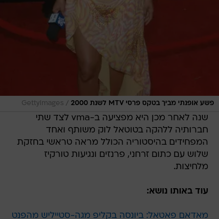
/
פשע אופנתי מביך בטקס פרסי MTV לשנת 2000
GettyImages
שנה לאחר מכן היא מפציעה ב-vma לצד שתי
חברותיה ללהקה בטוטאל לוק משותף ואחד
המפחידים בהיסטוריה הכולל מראה טראשי בחזקת
שלוש עם כתום זרחני, פרנזים ונגיעות טורקיז
מלחיצות.
עוד באותו נושא:
מאדאם פאטאל: ביונסה בקליפ מגה-סטייליש מהפנט