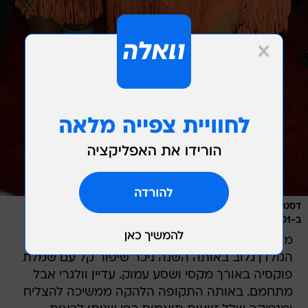
דסטניז צ'יילד באחד הלוקים המפחידים בהיסטוריה, טקס VMA
/
ב-2001
GettyImages
מאותה נקודה אפשר רק לעלות, ובאמת בטקס
הגולדן גלוב באותה השנה ניכר שיפור קל עם שמלת
פוקסיה באורך מקסי ושסע עמוק. עדיין וולגרי אבל
מתחמם. באותה התקופה הלהקה ממשיכה להצליח