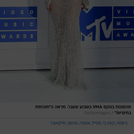
מהפנטת בטקס VMA בשבוע שעבר. מראה ה"מוגזמת
/
בחינניות"
GettyImages
ביונסה
קווין בי
סטייל
אופנה
מהפך
מייקאובר