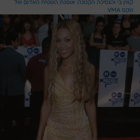
קווין בי והנסיכה הקטנה: אופנת השטיח האדום של
טקס VMA