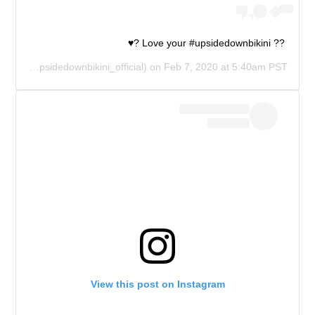
?? Love your #upsidedownbikini ?♥️
CIAL
(@upsidedownbikini_official) on
Feb 7, 2020 at 5:40am PST
View this post on Instagram