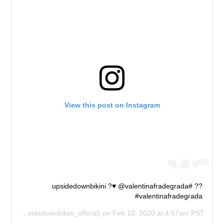
View this post on Instagram
?? #upsidedownbikini ?♥️ @valentinafradegrada
#valentinafradegrada
IAL
(@upsidedownbikini_official) on
Feb 10, 2020 at 4:57am PST