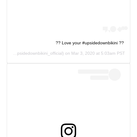
?? Love your #upsidedownbikini ??
CIAL
(@upsidedownbikini_official) on
Mar 3, 2020 at 5:03am PST