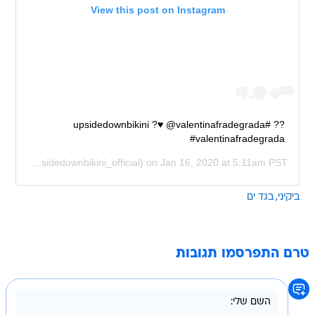
View this post on Instagram
?? #upsidedownbikini ?♥️ @valentinafradegrada
#valentinafradegrada
IAL
(@upsidedownbikini_official) on
Jan 16, 2020 at 5:11am PST
ביקיני
בגד ים
טרם התפרסמו תגובות