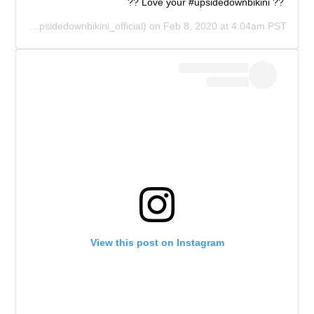
?? Love your #upsidedownbikini ??
CIAL
(@upsidedownbikini_official) on
Feb 8, 2020 at 4:04am PST
View this post on Instagram