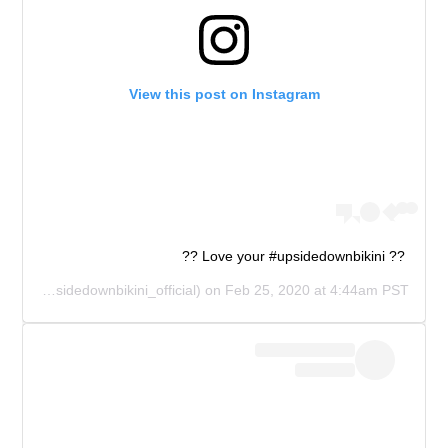
View this post on Instagram
?? Love your #upsidedownbikini ??
IAL
(@upsidedownbikini_official) on
Feb 25, 2020 at 4:44am PST