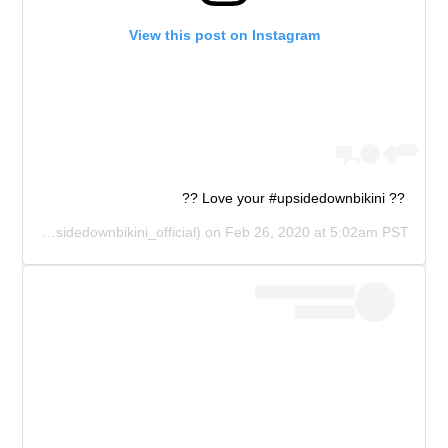
View this post on Instagram
?? Love your #upsidedownbikini ??
IAL
(@upsidedownbikini_official) on
Feb 26, 2020 at 5:02am PST