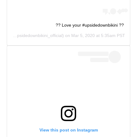
?? Love your #upsidedownbikini ??
CIAL
(@upsidedownbikini_official) on
Mar 5, 2020 at 5:35am PST
View this post on Instagram