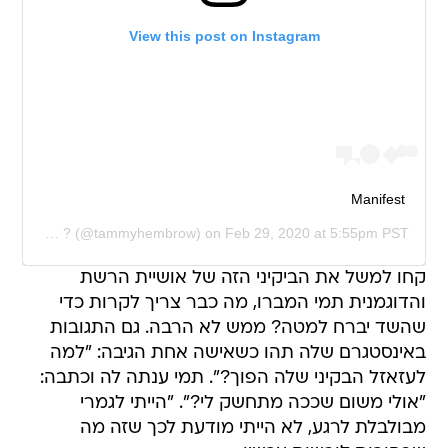
View this post on Instagram
Manifest
by
Tammy ?
(@tammyhembrow) on
Feb 29, 2020 at 5:55pm PST
קחו למשל את הביקיני הזה של אושיית הרשת
והדוגמנית תמי המברו, מה כבר צריך לקרות כדי
שהשד יברח למטה? ממש לא הרבה. גם התגובות
באינסטגרם שלה תהו כשאישה אחת הגיבה: "למה
לעזאזל הבקיני שלה הפוך?". תמי ענתה לה וכתבה:
"אולי משום שככה מתחשק לי?". "הייתי לגמרי
מבולבלת לרגע, לא הייתי מודעת לכך שזה מה