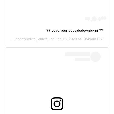
?? Love your #upsidedownbikini ??
AL
(@upsidedownbikini_official) on
Jan 18, 2020 at 10:49am PST