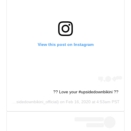
View this post on Instagram
?? Love your #upsidedownbikini ??
IAL
(@upsidedownbikini_official) on
Feb 16, 2020 at 4:53am PST