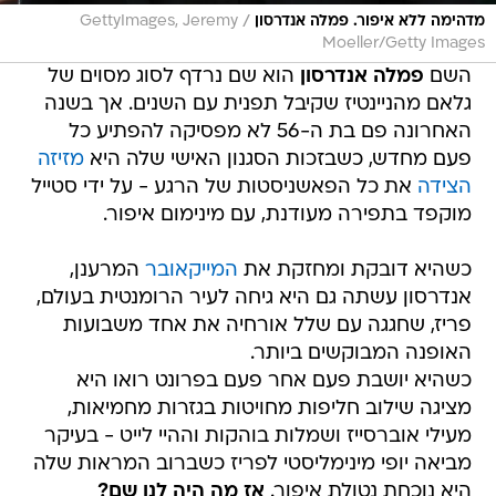
/
מדהימה ללא איפור. פמלה אנדרסון
GettyImages, Jeremy
Moeller/Getty Images
השם
פמלה אנדרסון
הוא שם נרדף לסוג מסוים של
גלאם מהניינטיז שקיבל תפנית עם השנים. אך בשנה
האחרונה פם בת ה-56 לא מפסיקה להפתיע כל
פעם מחדש, כשבזכות הסגנון האישי שלה היא
מזיזה
הצידה
את כל הפאשניסטות של הרגע - על ידי סטייל
מוקפד בתפירה מעודנת, עם מינימום איפור.
כשהיא דובקת ומחזקת את
המייקאובר
המרענן,
אנדרסון עשתה גם היא גיחה לעיר הרומנטית בעולם,
פריז, שחגגה עם שלל אורחיה את אחד משבועות
האופנה המבוקשים ביותר.
כשהיא יושבת פעם אחר פעם בפרונט רואו היא
מציגה שילוב חליפות מחויטות בגזרות מחמיאות,
מעילי אוברסייז ושמלות בוהקות וההיי לייט - בעיקר
מביאה יופי מינימליסטי לפריז כשברוב המראות שלה
היא נוכחת נטולת איפור.
אז מה היה לנו שם?