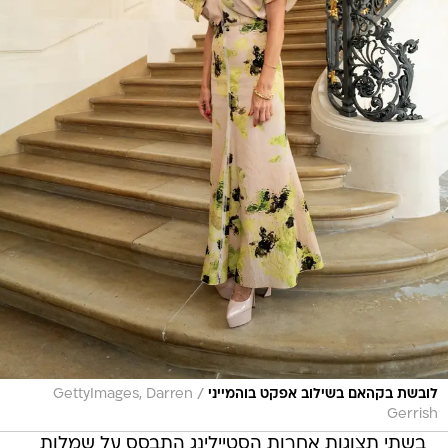
/
לובשת בקהאם בשילוב אפקט בוהמייני
GettyImages, Darren
Gerrish
בשתי תצוגות אחרות הסטיילינג התבסס על שמלות