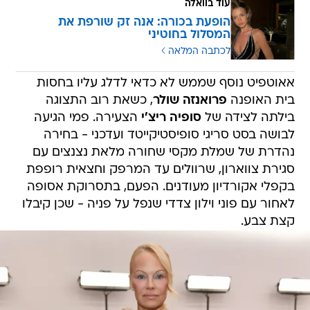
עוד בוואלה
הופעת בכורה: אנה זק שורפת את
המסלול בחוטיני
לכתבה המלאה
אאוטפיט נוסף שממש לא כדאי לדלג עליו בחסות
בית האופנה
פרואנזה שולר
, כשאת רוב התצוגה
בילתה לצידה של
סופיה ריצ'י
הצעירה. פמי הגיעה
לבושה בסט סריגי סופיסטיקייטד ועדכני - בחירה
נהדרת של שמלת מקסי שחורה מלאת נצנצים עם
סגירת צווארון, שרוולים עד המרפק וחצאית רופפת
בקפלי אקורדיון מעודנים. הפעם, בתסרוקת אסופה
לאחור עם פוני וילון צדדי שנפל על פניה - שכן קיבלו
קצת צבע.