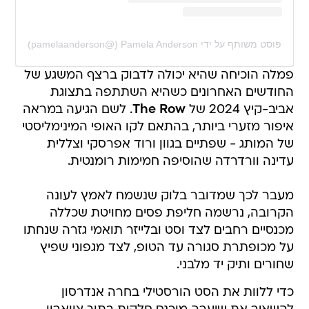
פוסט משותף על ידי ‏‎Pamela Anderson‎‏ (@‏‎pamelaanderson‎‏)
פמלה הוכיחה שהיא יכולה לדבוק ברצף המשגע של
החודשים האחרונים כשהיא השתתפה בתצוגת
אביב-קיץ 2024 של
The Row
. לשם הגיעה במראה
איפור מזערי ביותר, בהתאם לקו האופי המינימליסטי
של המותג - שפתיים בגוון ורוד אפרסקי וצללית
עדינה וורדרדה שהוסיפה חמימות רומנטית.
מעבר לכך שמדובר בלוק שנשמח לאמץ לעונה
הקרובה, נרשמה חליפת פסים מחויטת שכללה
מכנסיים רחבים לצד וסט ובלייזר תואמי גזרה שנחתו
על מכופתרת סגורה עד הטופ, לצד מגפוני שפיץ
שחורים ותיק יד מלבני.
כדי ללוות את הסט הורסטילי בחרה אנדרסון