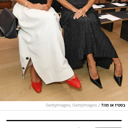
/
בסטיז או מה?
GettyImages, GettyImages