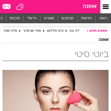
אופנה
ראשי
חדשות
מבזקים
ספורט
ויראלי
תרבות
כס
נושאים חמים
ליה נגה
קייט מידלטון
ספיר אביסרור
סידני סוויני
אופנה
ביוטי סיטי