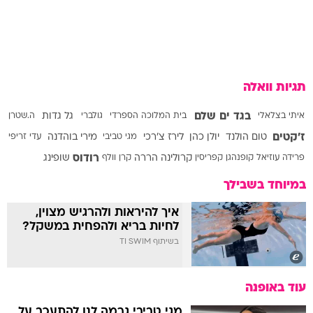
תגיות וואלה
בגד ים שלם
איתי בצלאלי
בית המלוכה הספרדי
גולברי
גל גדות
ה.שטרן
ז'קטים
טום הולנד
יולן כהן
לירז צ'רכי
מגי טביבי
מירי בוהדנה
עדי זריפי
רודוס
פרידה עוזיאל
קופנהגן
קפריסין
קרולינה הררה
קרן וולף
שופינג
במיוחד בשבילך
איך להיראות ולהרגיש מצוין,
לחיות בריא ולהפחית במשקל?
בשיתוף TI SWIM
עוד באופנה
מגי טביבי גרמה לנו להתעכב על