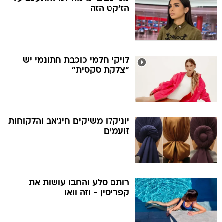
הז'קט הזה
לויקי חלמי כוכבת חתונמי יש
"צלקת סקסית"
יוניקלו משיקים חיג'אב והלקוחות
זועמים
רותם סלע והחבו עושות את
קפריסין - וזה וואו